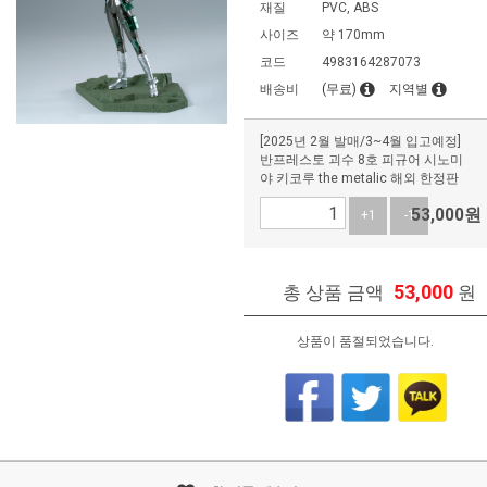
재질
PVC, ABS
사이즈
약 170mm
코드
4983164287073
배송비
(무료)
지역별
[2025년 2월 발매/3~4월 입고예정]
반프레스토 괴수 8호 피규어 시노미
야 키코루 the metalic 해외 한정판
53,000
원
+1
-1
53,000
총 상품 금액
원
상품이 품절되었습니다.