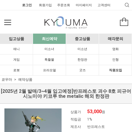
로그인
회원가입
주문조회
마이페이지
고객센터
입고상품
최신예약
중고상품
매각문의
애니
미소녀
미소년
영화
게임
특촬물
한정판
인형
로봇
프라모델
굿즈
직원모집
쿄우마
예약상품
[2025년 2월 발매/3~4월 입고예정]반프레스토 괴수 8호 피규어
시노미야 키코루 the metalic 해외 한정판
53,000
상품가
원
적립금
1%
제조사
반프레스토