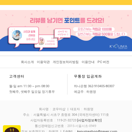
회사소개
이용약관
개인정보처리방침
이용안내
PC 버전
고객센터
무통장 입금계좌
월-일 am 11:00 ~ pm 08:00
하나은행 362-910405-80307
첫째주, 셋째주 일요일 정기휴무
예금주 : 하원영
회사명
:
쿄우마샵
| 대표자
:
하원영
주소
:
서울특별시 서초구 효령로 304 (국제전자센터) 111호
사업자등록번호
:
119-21-32723
[사업자정보확인]
통신판매업신고번호
: 2015-서울서초-0949
개인정보 보호책임자
:
하원영
| E-MAIL
:
kyoumashop@naver.com