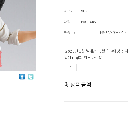
제조사
반다이
재질
PVC, ABS
배송비안내
배송비무료(도서산간
[2025년 3월 발매/4~5월 입고예정]반
몽키 D 루피 일본 내수용
총 상품 금액