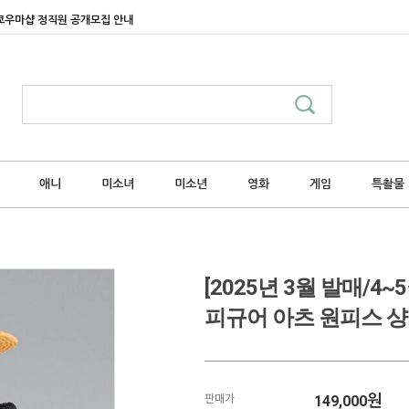
쿄우마샵 정직원 공개모집 안내
애니
미소녀
미소년
영화
게임
특촬물
[2025년 3월 발매/4
피규어 아츠 원피스 샹
149,000
원
판매가