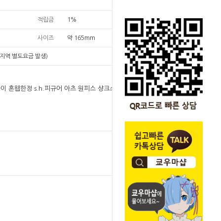
적립금
1%
사이즈
약 165mm
지역 별도요금 발생)
다이 혼웹한정 s.h.피규어 아츠 원피스 샹크스&어린
원
149,000
149,000
원
SOLD OUT