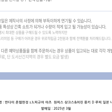
 :
반다이 혼웹한정 s.h.피규어 아츠 원피스 샹크스&어린 몽키 D 루피 일본
발매일 : 2025년 3월