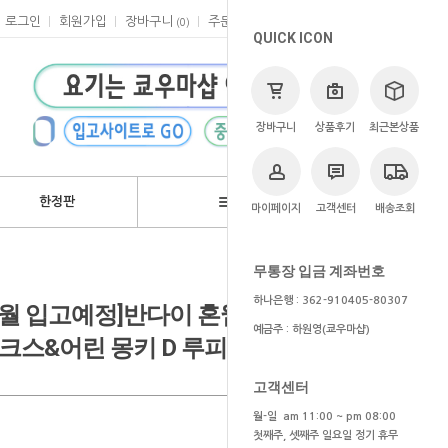
로그인
회원가입
장바구니
주문
마이페이지
고객센터
(
0
)
QUICK ICON
장바구니
상품후기
최근본상품
한정판
브랜드
마이페이지
고객센터
배송조회
>
쿄우마
> 예약상품
무통장 입금 계좌번호
하나은행 : 362-910405-80307
~5월 입고예정]반다이 혼웹한정 s.h.
예금주 : 하원영(쿄우마샵)
크스&어린 몽키 D 루피 일본 내수용
고객센터
월-일 am 11:00 ~ pm 08:00
첫째주, 셋째주 일요일 정기 휴무