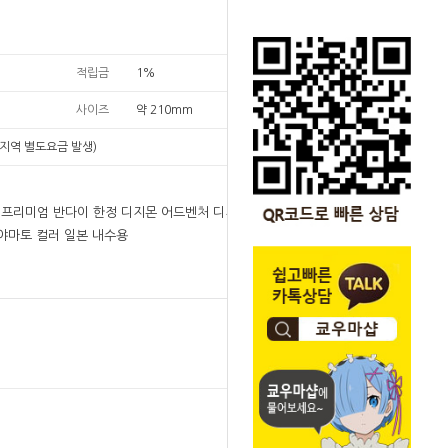
적립금
1%
사이즈
약 210mm
지역 별도요금 발생)
예정]프리미엄 반다이 한정 디지몬 어드벤처 디지바이스
시다 야마토 컬러 일본 내수용
원
242,000
242,000
원
SOLD OUT