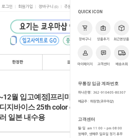
로그인
회원가입
장바구니
주문
마이페이지
고객센터
(
0
)
QUICK ICON
장바구니
상품후기
최근본상품
한정판
브랜드
마이페이지
고객센터
배송조회
>
쿄우마
> 예약상품
무통장 입금 계좌번호
하나은행 : 362-910405-80307
/11~12월 입고예정]프리미엄 반다이
예금주 : 하원영(쿄우마샵)
스 25th color evolution dx
러 일본 내수용
고객센터
월-일 am 11:00 ~ pm 08:00
첫째주, 셋째주 일요일 정기 휴무