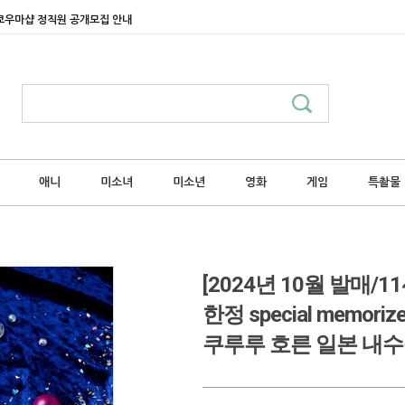
쿄우마샵 정직원 공개모집 안내
애니
미소녀
미소년
영화
게임
특촬물
[2024년 10월 발매
한정 special mem
쿠루루 호른 일본 내