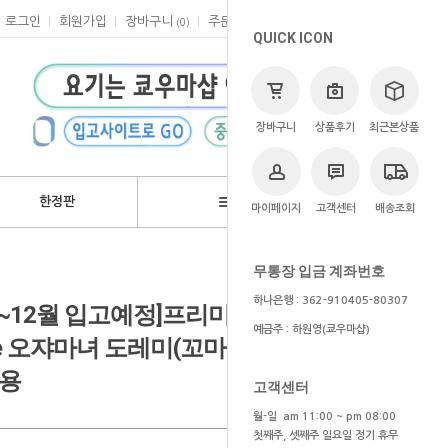
로그인
회원가입
장바구니
주문
마이페이지
고객센터
(
0
)
QUICK ICON
장바구니
상품후기
최근본상품
한정판
브랜드
마이페이지
고객센터
배송조회
>
쿄우마
> 예약상품
무통장 입금 계좌번호
하나은행 : 362-910405-80307
/11~12월 입고예정]프리미엄 반다이
예금주 : 하원영(쿄우마샵)
orize 오쟈마녀 도레미(꼬마 마법사 레미)
수용
고객센터
월-일 am 11:00 ~ pm 08:00
첫째주, 셋째주 일요일 정기 휴무