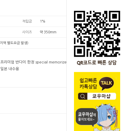
적립금
1%
사이즈
약 350mm
지역 별도요금 발생)
프리미엄 반다이 한정 special memorize 오쟈마
 일본 내수용
원
129,000
129,000
원
SOLD OUT