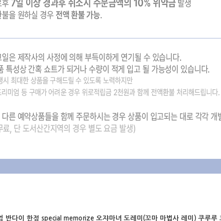
엄 반다이 한정
special memorize 오쟈마녀 도레미(꼬마 마법사 레미) 쿠루