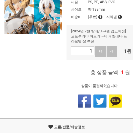
재질
PS, PE, ABS, PVC
사이즈
약 183mm
배송비
(무료)
지역별
[2024년 2월 발매/3~4월 입고예정]
코토부키야 아르카나디아 엘레나 프
라모델 샵 특전
1
원
+1
-1
1
총 상품 금액
원
상품이 품절되었습니다.
교환/반품/배송정보