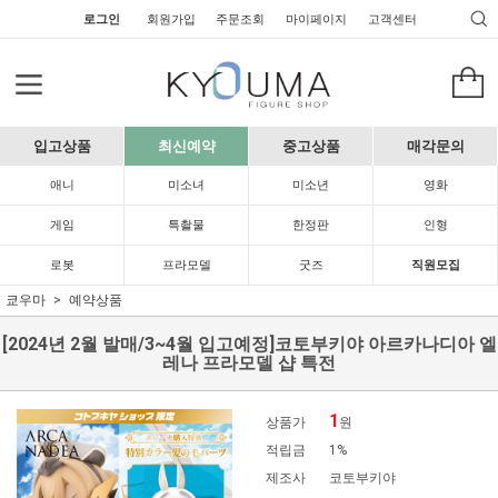
로그인
회원가입
주문조회
마이페이지
고객센터
입고상품
최신예약
중고상품
매각문의
애니
미소녀
미소년
영화
게임
특촬물
한정판
인형
로봇
프라모델
굿즈
직원모집
쿄우마
예약상품
[2024년 2월 발매/3~4월 입고예정]코토부키야 아르카나디아 엘
레나 프라모델 샵 특전
1
상품가
원
적립금
1%
제조사
코토부키야