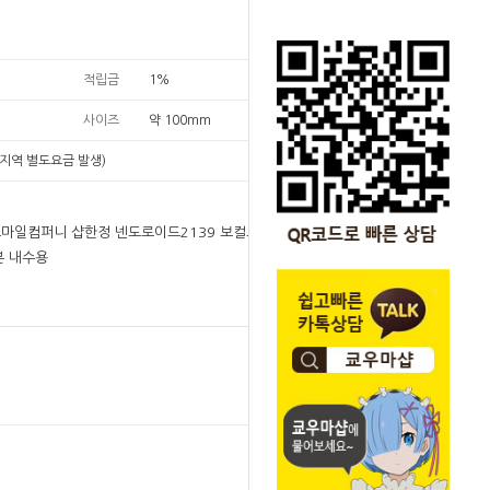
적립금
1%
사이즈
약 100mm
지역 별도요금 발생)
굿스마일컴퍼니 샵한정 넨도로이드2139 보컬로이드
본 내수용
원
1
1
원
SOLD OUT