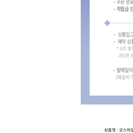
상품명 :
굿스마일