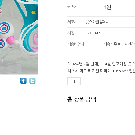
1
원
판매가
제조사
굿스마일컴퍼니
재질
PVC, ABS
배송비안내
배송비무료(도서산간
[2024년 2월 발매/3~4월 입고예정]
하츠네 미쿠 매지컬 미라이 10th ver 일
총 상품 금액