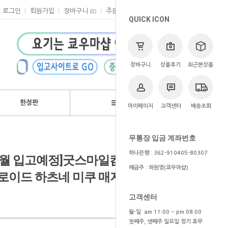
로그인
회원가입
장바구니
주문
마이페이지
고객센터
(
0
)
QUICK ICON
장바구니
상품후기
최근본상품
한정판
브랜드
마이페이지
고객센터
배송조회
>
쿄우마
> 예약상품
무통장 입금 계좌번호
하나은행 : 362-910405-80307
3~4월 입고예정]굿스마일컴퍼니 샵한정
예금주 : 하원영(쿄우마샵)
로이드 하츠네 미쿠 매지컬 미라이
고객센터
월-일 am 11:00 ~ pm 08:00
첫째주, 셋째주 일요일 정기 휴무