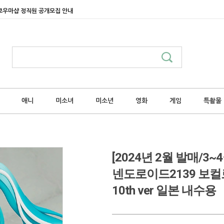
쿄우마샵 정직원 공개모집 안내
애니
미소녀
미소년
영화
게임
특촬물
[2024년 2월 발매/
넨도로이드2139 보컬
10th ver 일본 내수용