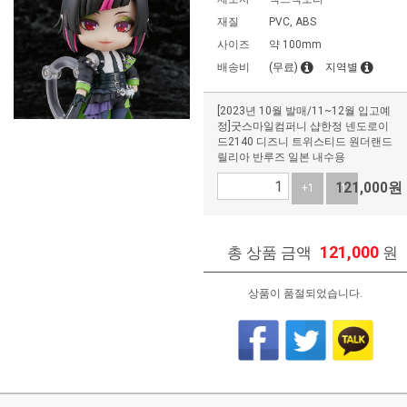
재질
PVC, ABS
사이즈
약 100mm
배송비
(무료)
지역별
[2023년 10월 발매/11~12월 입고예
정]굿스마일컴퍼니 샵한정 넨도로이
드2140 디즈니 트위스티드 원더랜드
릴리아 반루즈 일본 내수용
121,000
원
+1
-1
121,000
총 상품 금액
원
상품이 품절되었습니다.