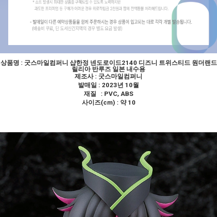
상품명 :
굿스마일컴퍼니 샵한정 넨도로이드2140 디즈니 트위스티드 원더랜드
릴리아 반루즈 일본 내수용
제조사 : 굿스마일컴퍼니
발매일 : 2023년 10월
재질 : PVC, ABS
사이즈(cm) : 약 10