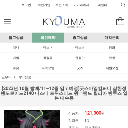
로그인
회원가입
주문조회
마이페이지
고객센터
입고상품
최신예약
중고상품
매각문의
애니
미소녀
미소년
영화
게임
특촬물
한정판
인형
로봇
프라모델
굿즈
직원모집
쿄우마
예약상품
[2023년 10월 발매/11~12월 입고예정]굿스마일컴퍼니 샵한정
넨도로이드2140 디즈니 트위스티드 원더랜드 릴리아 반루즈 일
본 내수용
121,000
상품가
원
적립금
1%
제조사
맥스팩토리