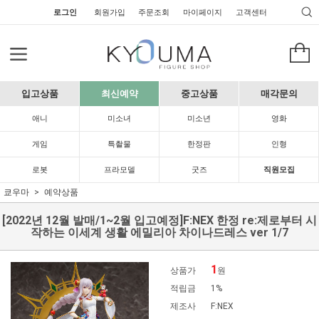
로그인
회원가입
주문조회
마이페이지
고객센터
입고상품
최신예약
중고상품
매각문의
애니
미소녀
미소년
영화
게임
특촬물
한정판
인형
로봇
프라모델
굿즈
직원모집
쿄우마
예약상품
[2022년 12월 발매/1~2월 입고예정]F:NEX 한정 re:제로부터 시
작하는 이세계 생활 에밀리아 차이나드레스 ver 1/7
1
상품가
원
적립금
1%
제조사
F:NEX