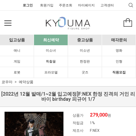
로그인
회원가입
주문조회
마이페이지
고객센터
입고상품
최신예약
중고상품
매각문의
애니
미소녀
미소년
영화
게임
특촬물
한정판
인형
로봇
프라모델
굿즈
직원모집
쿄우마
예약상품
[2022년 12월 발매/1~2월 입고예정]F:NEX 한정 진격의 거인 리
바이 birthday 피규어 1/7
279,000
상품가
원
적립금
1%
제조사
F:NEX