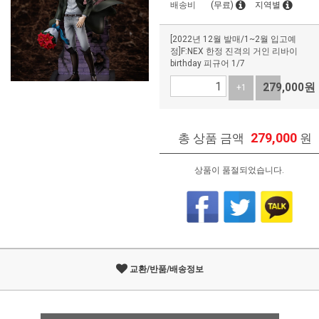
배송비
(무료)
지역별
[2022년 12월 발매/1~2월 입고예
정]F:NEX 한정 진격의 거인 리바이
birthday 피규어 1/7
279,000
원
+1
-1
279,000
총 상품 금액
원
상품이 품절되었습니다.
교환/반품/배송정보