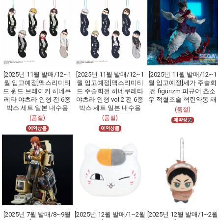
[2025년 11월 발매/12~1
[2025년 11월 발매/12~1
[2025년 11월 발매/12~1
월 입고예정]맥스리미티
월 입고예정]맥스리미티
월 입고예정]세가 주술회
드 윈드 브레이커 히네쿠
드 주술회전 히네쿠레타
전 figurizm 피규어 쵸소
레타 야츠라 인형 전 6종
야츠라 인형 vol 2 전 6종
우 적혈조술 혁린약동 재
박스 세트 일본 내수용
박스 세트 일본 내수용
(품절)
(품절)
(품절)
[2025년 7월 발매/8~9월
[2025년 12월 발매/1~2월
[2025년 12월 발매/1~2월