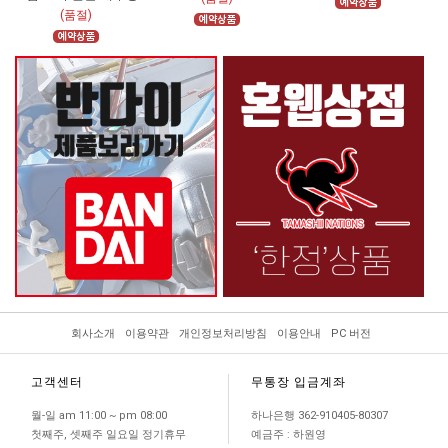
(품절)
회사소개
이용약관
개인정보처리방침
이용안내
PC 버전
고객센터
무통장 입금계좌
월-일 am 11:00 ~ pm 08:00
하나은행 362-910405-80307
첫째주, 셋째주 일요일 정기휴무
예금주 : 하원영