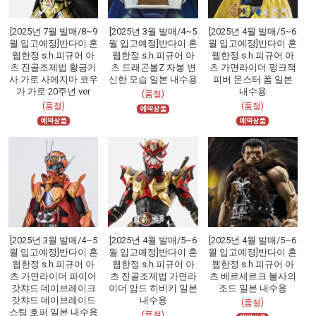
[2025년 7월 발매/8~9
[2025년 3월 발매/4~5
[2025년 4월 발매/5~6
월 입고예정]반다이 혼
월 입고예정]반다이 혼
월 입고예정]반다이 혼
웹한정 s.h.피규어 아
웹한정 s.h.피규어 아
웹한정 s.h.피규어 아
츠 진골조제법 황금기
츠 드래곤볼Z 자봉 변
츠 가면라이더 펑크잭
사 가로 사에지마 코우
신한 모습 일본 내수용
피버 몬스터 폼 일본
가 가로 20주년 ver
내수용
(품절)
(품절)
(품절)
[2025년 3월 발매/4~5
[2025년 4월 발매/5~6
[2025년 4월 발매/5~6
월 입고예정]반다이 혼
월 입고예정]반다이 혼
월 입고예정]반다이 혼
웹한정 s.h.피규어 아
웹한정 s.h.피규어 아
웹한정 s.h.피규어 아
츠 가면라이더 파이어
츠 진골조제법 가면라
츠 베르세르크 불사의
갓챠드 데이브레이크
이더 암드 히비키 일본
조드 일본 내수용
갓챠드 데이브레이드
내수용
(품절)
스팀 호퍼 일본 내수용
(품절)