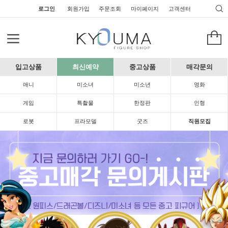
로그인
회원가입
주문조회
마이페이지
고객센터
입고상품
최신예약
중고상품
매각문의
애니
미소녀
미소년
영화
게임
특촬물
한정판
인형
로봇
프라모델
굿즈
직원모집