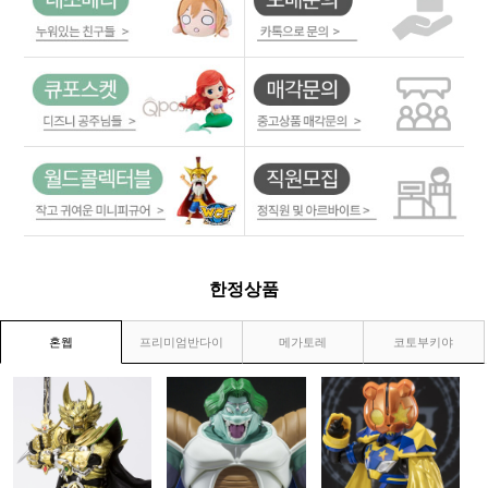
한정상품
혼웹
프리미엄반다이
메가토레
코토부키야